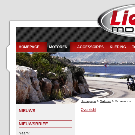
HOMEPAGE
MOTOREN
ACCESSOIRES
KLEDING
T
Homepage
>
Motoren
> Occassions
Overzicht
NIEUWS
NIEUWSBRIEF
Naam: