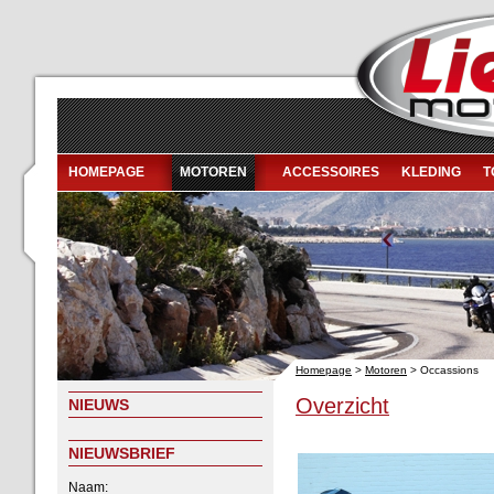
HOMEPAGE
MOTOREN
ACCESSOIRES
KLEDING
T
Homepage
>
Motoren
> Occassions
Overzicht
NIEUWS
NIEUWSBRIEF
Naam: