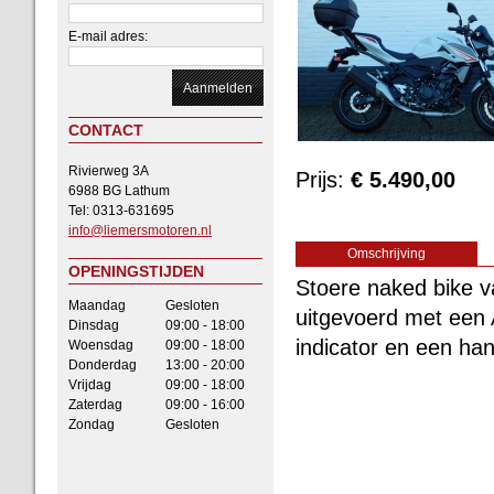
E-mail adres:
CONTACT
Rivierweg 3A
Prijs:
€ 5.490,00
6988 BG Lathum
Tel: 0313-631695
info@liemersmotoren.nl
Omschrijving
OPENINGSTIJDEN
Stoere naked bike v
Maandag
Gesloten
uitgevoerd met een
Dinsdag
09:00 - 18:00
indicator en een han
Woensdag
09:00 - 18:00
Donderdag
13:00 - 20:00
Vrijdag
09:00 - 18:00
Zaterdag
09:00 - 16:00
Zondag
Gesloten