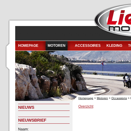
HOMEPAGE
MOTOREN
ACCESSOIRES
KLEDING
T
Homepage
>
Motoren
>
Occassions
> 
Overzicht
NIEUWS
NIEUWSBRIEF
Naam: