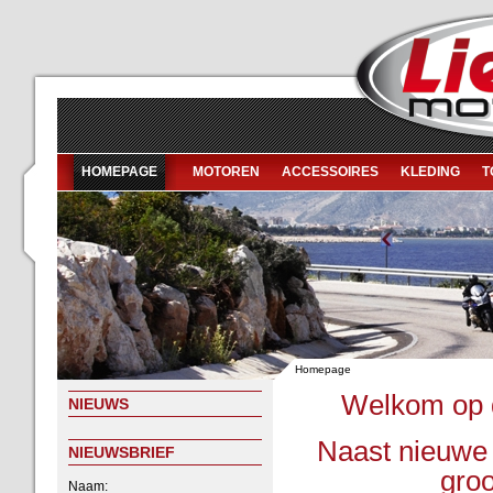
HOMEPAGE
MOTOREN
ACCESSOIRES
KLEDING
T
Homepage
Welkom op d
NIEUWS
Naast nieuwe 
NIEUWSBRIEF
groo
Naam: